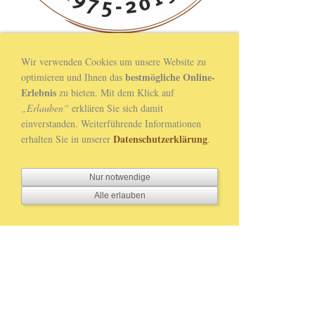
Navigation einblenden
Wir verwenden Cookies um unsere Website zu
bestmögliche Online-
optimieren und Ihnen das
Links
Erlebnis
zu bieten. Mit dem Klick auf
„Erlauben“
erklären Sie sich damit
MEISTERSCHAFT Ergebnisse
einverstanden. Weiterführende Informationen
https://chess-results.com/Meisterschaft.aspx?lan=0
Datenschutzerklärung
erhalten Sie in unserer
.
ELOLISTE
https://chess-results.com/OesbEloSuche.aspx
Nur notwendige
Alle erlauben
SCHACHVEREIN STOCKERAU
https://www.schachverein-stockerau.at
SCHACHVEREIN KORNEUBURG
https://www.schach-korneuburg.at
SCHACHVEREIN BISAMBERG
https://www.schach-bisamberg.at/